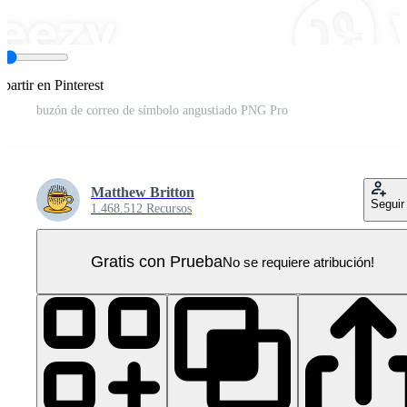
artir en Pinterest
buzón de correo de símbolo angustiado PNG Pro
Matthew Britton
Seguir
1.468.512 Recursos
Gratis con Prueba
No se requiere atribución!