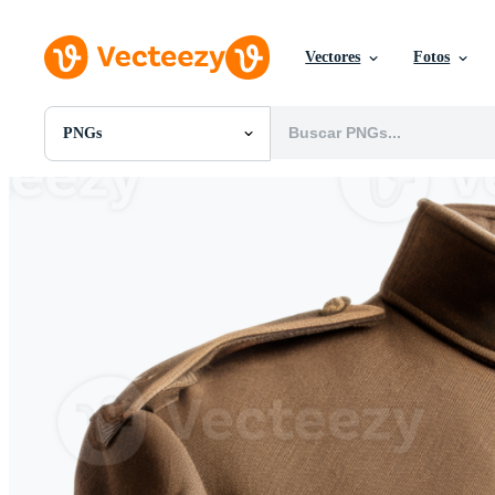
Vectores
Fotos
PNGs
Todas Imágenes
Fotos
PNGs
PSDs
SVGs
Plantillas
Vectores
Videos
Gráficos en Movimiento
Imágenes Editoriales
Eventos Editoriales