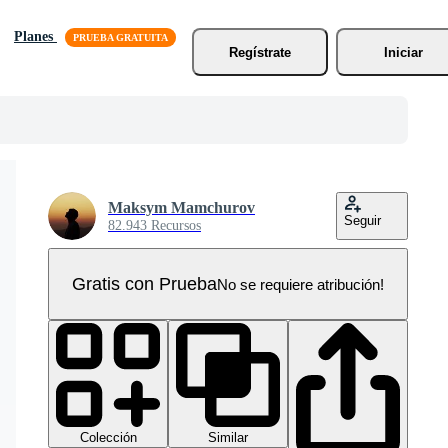
Planes
Regístrate
Iniciar
Maksym Mamchurov
Seguir
82.943 Recursos
Gratis con Prueba
No se requiere atribución!
Colección
Similar