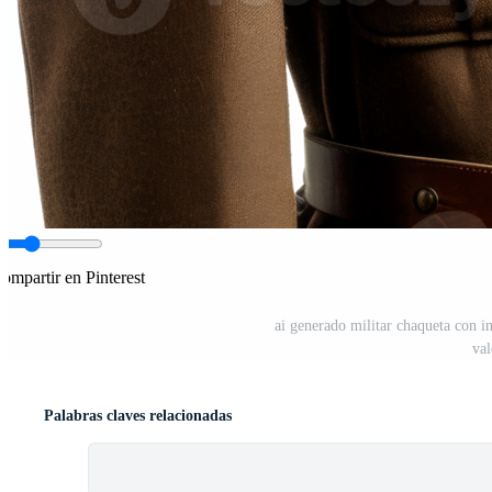
ompartir en Pinterest
ai generado militar chaqueta con in
va
Palabras claves relacionadas