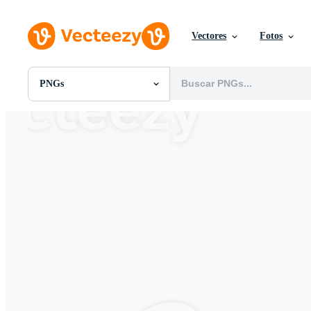
Vectores
Fotos
PNGs
Todas Imágenes
Fotos
PNGs
PSDs
SVGs
Plantillas
Vectores
Videos
Gráficos en Movimiento
Imágenes Editoriales
Eventos Editoriales