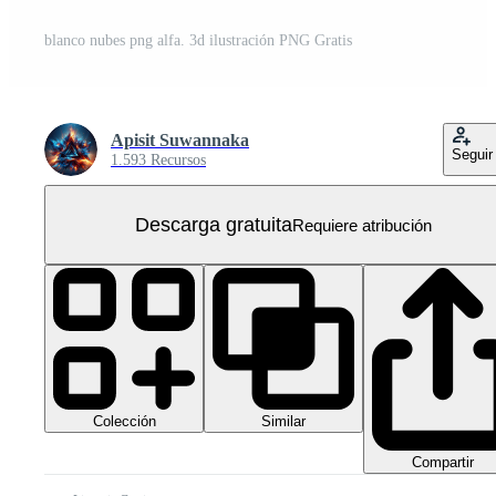
blanco nubes png alfa. 3d ilustración PNG Gratis
Apisit Suwannaka
Seguir
1.593 Recursos
Descarga gratuita
Requiere atribución
Colección
Similar
Compartir