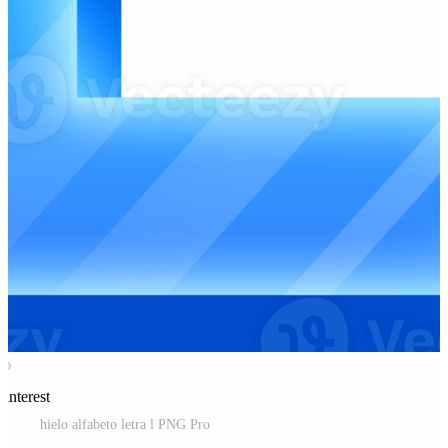
interest
hielo alfabeto letra l PNG Pro