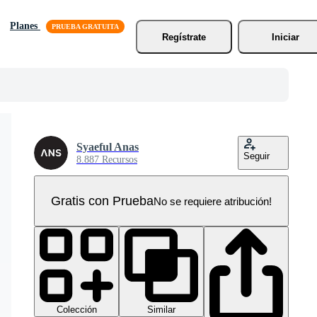
Planes
Regístrate
Iniciar
Syaeful Anas
Seguir
8.887 Recursos
Gratis con Prueba
No se requiere atribución!
Colección
Similar