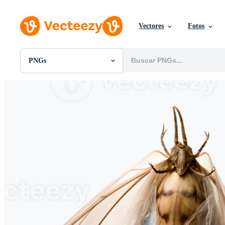
Vectores
Fotos
PNGs
Todas Imágenes
Fotos
PNGs
PSDs
SVGs
Plantillas
Vectores
Videos
Gráficos en Movimiento
Imágenes Editoriales
Eventos Editoriales