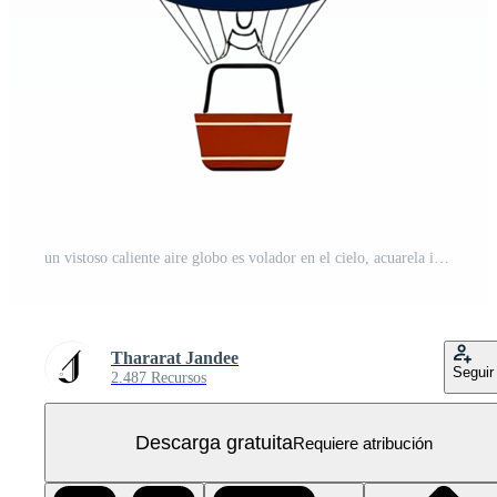
un vistoso caliente aire globo es volador en el cielo, acuarela ilustración ai generativo PNG Gratis
Thararat Jandee
Seguir
2.487 Recursos
Descarga gratuita
Requiere atribución