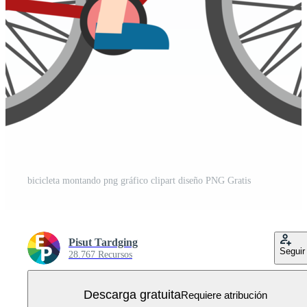
bicicleta montando png gráfico clipart diseño PNG Gratis
Pisut Tardging
Seguir
28.767 Recursos
Descarga gratuita
Requiere atribución