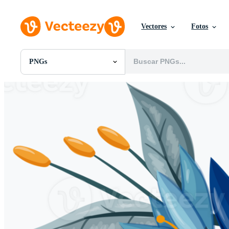
Vectores
Fotos
PNGs
Todas Imágenes
Fotos
PNGs
PSDs
SVGs
Plantillas
Vectores
Videos
Gráficos en Movimiento
Imágenes Editoriales
Eventos Editoriales