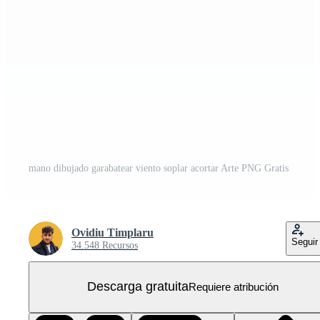
mano dibujado garabatear viento soplar acortar Arte PNG Gratis
Ovidiu Timplaru
Seguir
34.548 Recursos
Descarga gratuita
Requiere atribución