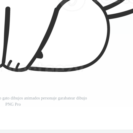
to gato dibujos animados personaje garabatear dibujo
PNG Pro