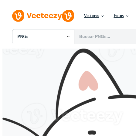
Vectores
Fotos
PNGs
Todas Imágenes
Fotos
PNGs
PSDs
SVGs
Plantillas
Vectores
Videos
Gráficos en Movimiento
Imágenes Editoriales
Eventos Editoriales