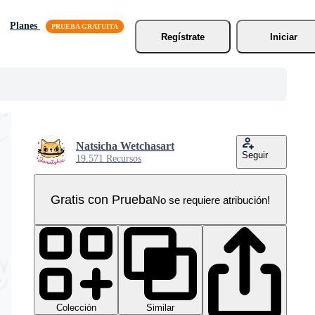
Planes
Regístrate
Iniciar
Natsicha Wetchasart
Seguir
19.571 Recursos
Gratis con Prueba
No se requiere atribución!
Colección
Similar