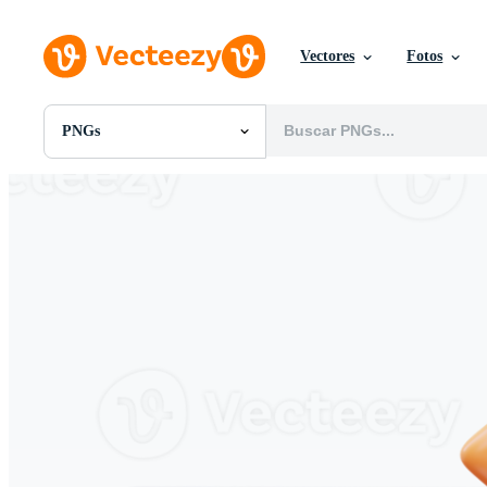
Vectores
Fotos
PNGs
Todas Imágenes
Fotos
PNGs
PSDs
SVGs
Plantillas
Vectores
Videos
Gráficos en Movimiento
Imágenes Editoriales
Eventos Editoriales