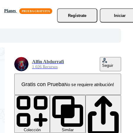
Planes
Regístrate
Iniciar
Alfin Abdurrafi
Seguir
1.026 Recursos
Gratis con Prueba
No se requiere atribución!
Colección
Similar