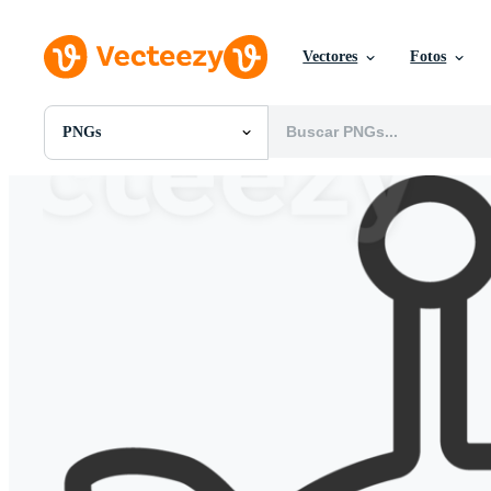
Vectores
Fotos
PNGs
Todas Imágenes
Fotos
PNGs
PSDs
SVGs
Plantillas
Vectores
Videos
Gráficos en Movimiento
Imágenes Editoriales
Eventos Editoriales