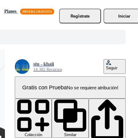
Planes
Regístrate
Iniciar
stu - khaii
Seguir
14.382 Recursos
Gratis con Prueba
No se requiere atribución!
Colección
Similar