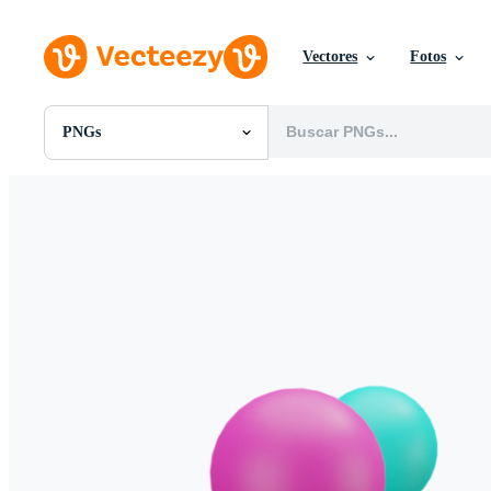
Vectores
Fotos
PNGs
Todas Imágenes
Fotos
PNGs
PSDs
SVGs
Plantillas
Vectores
Videos
Gráficos en Movimiento
Imágenes Editoriales
Eventos Editoriales