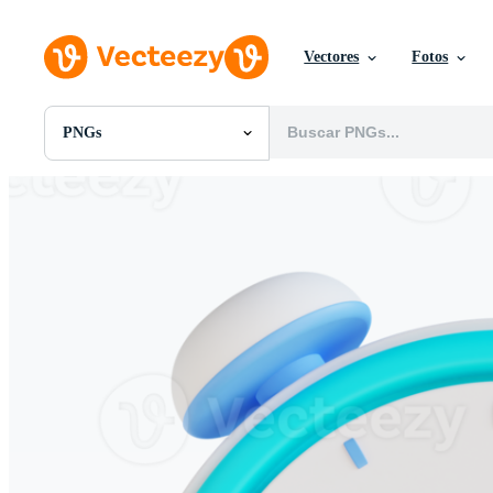
Vectores
Fotos
PNGs
Todas Imágenes
Fotos
PNGs
PSDs
SVGs
Plantillas
Vectores
Videos
Gráficos en Movimiento
Imágenes Editoriales
Eventos Editoriales