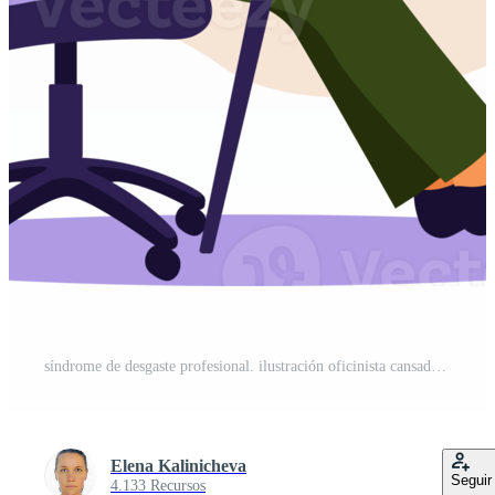
síndrome de desgaste profesional. ilustración oficinista cansado sentado en la mesa. trabajador frustrado, problemas de salud mental. PNG Pro
Elena Kalinicheva
Seguir
4.133 Recursos