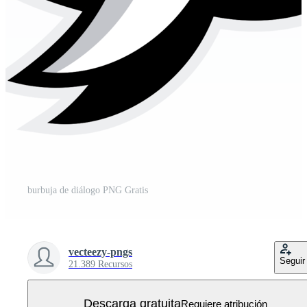
burbuja de diálogo PNG Gratis
vecteezy-pngs
Seguir
21.389 Recursos
Descarga gratuita
Requiere atribución