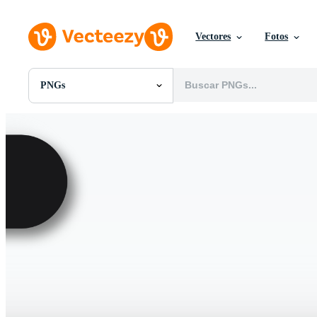
Vectores
Fotos
PNGs
Todas Imágenes
Fotos
PNGs
PSDs
SVGs
Plantillas
Vectores
Videos
Gráficos en Movimiento
Imágenes Editoriales
Eventos Editoriales