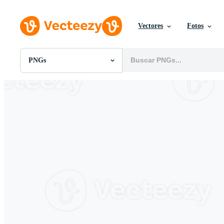
Vectores
Fotos
PNGs
Todas Imágenes
Fotos
PNGs
PSDs
SVGs
Plantillas
Vectores
Videos
Gráficos en Movimiento
Imágenes Editoriales
Eventos Editoriales