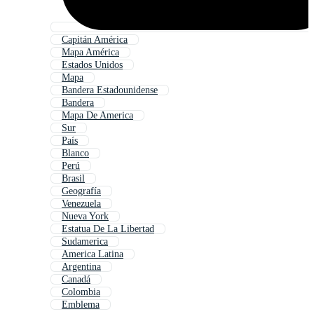
Capitán América
Mapa América
Estados Unidos
Mapa
Bandera Estadounidense
Bandera
Mapa De America
Sur
País
Blanco
Perú
Brasil
Geografía
Venezuela
Nueva York
Estatua De La Libertad
Sudamerica
America Latina
Argentina
Canadá
Colombia
Emblema