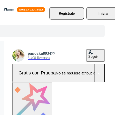
Planes
Regístrate
Iniciar
panovka893477
Seguir
3.408 Recursos
Gratis con Prueba
No se requiere atribución!