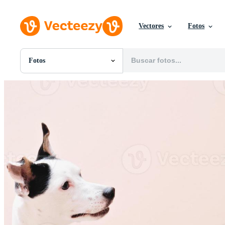
Vectores
Fotos
Fotos
Todas Imágenes
Fotos
PNGs
PSDs
SVGs
Plantillas
Vectores
Videos
Gráficos en Movimiento
Imágenes Editoriales
Eventos Editoriales