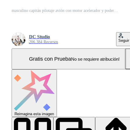
masculino capitán pilotaje avión con motor acelerador y poder cambiar en tablero mando en cabina. fijación altitud y longitud nivel a quitarse y mosca aeronave. cerca arriba. Foto Pro
DC Studio
Seguir
206.384 Recursos
Gratis con Prueba
No se requiere atribución!
Reimagina esta imagen