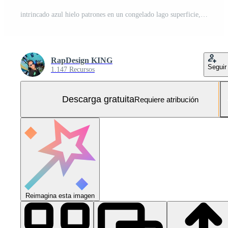
intrincado azul hielo patrones en un congelado lago superficie, revelador un fascinante textura de geométrico grietas y atrapado aire burbujas debajo el claro invierno ligero Foto Gratis
RapDesign KING
Seguir
1.147 Recursos
Descarga gratuita
Requiere atribución
Reimagina esta imagen