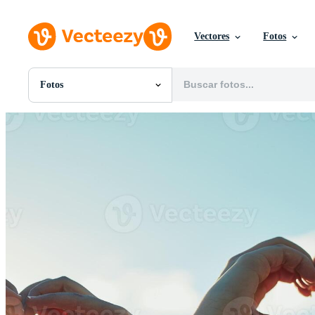
Vectores
Fotos
Fotos
Todas Imágenes
Fotos
PNGs
PSDs
SVGs
Plantillas
Vectores
Videos
Gráficos en Movimiento
Imágenes Editoriales
Eventos Editoriales