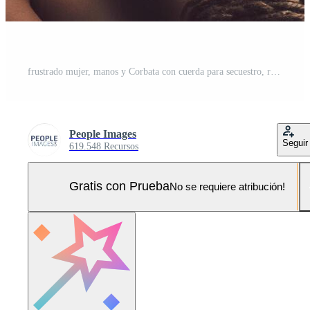
frustrado mujer, manos y Corbata con cuerda para secuestro, rehén o esclavitud en un oscuro estudio antecedentes. joven, hembra persona o víctima con Unión en temor para humano tráfico, trauma o abuso Foto Pro
People Images
Seguir
619.548 Recursos
Gratis con Prueba
No se requiere atribución!