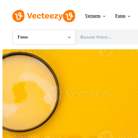
Vectores
Fotos
Fotos
Todas Imágenes
Fotos
PNGs
PSDs
SVGs
Plantillas
Vectores
Videos
Gráficos en Movimiento
Imágenes Editoriales
Eventos Editoriales