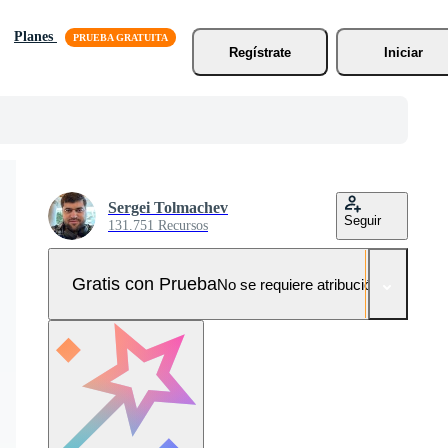
Planes
Regístrate
Iniciar
Sergei Tolmachev
Seguir
131.751 Recursos
Gratis con Prueba
No se requiere atribución!