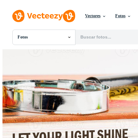
Vectores
Fotos
Fotos
Todas Imágenes
Fotos
PNGs
PSDs
SVGs
Plantillas
Vectores
Videos
Gráficos en Movimiento
Imágenes Editoriales
Eventos Editoriales