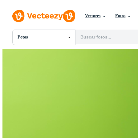
Vectores
Fotos
Fotos
Todas Imágenes
Fotos
PNGs
PSDs
SVGs
Plantillas
Vectores
Videos
Gráficos en Movimiento
Imágenes Editoriales
Eventos Editoriales