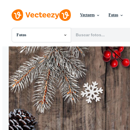
Vectores
Fotos
Fotos
Todas Imágenes
Fotos
PNGs
PSDs
SVGs
Plantillas
Vectores
Videos
Gráficos en Movimiento
Imágenes Editoriales
Eventos Editoriales