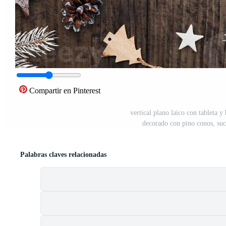
Compartir en Pinterest
vertical plano laico con tableta y
decorado con pino conos, sucu
Palabras claves relacionadas