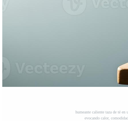
humeante caliente taza de té en
evocando calor, comodidad