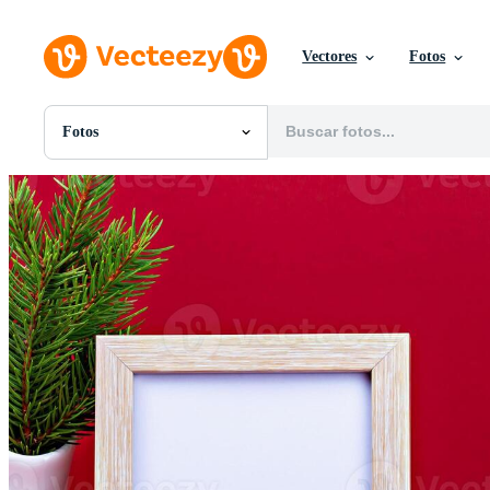
Vectores
Fotos
Fotos
Todas Imágenes
Fotos
PNGs
PSDs
SVGs
Plantillas
Vectores
Videos
Gráficos en Movimiento
Imágenes Editoriales
Eventos Editoriales