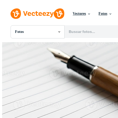
Vectores
Fotos
Fotos
Todas Imágenes
Fotos
PNGs
PSDs
SVGs
Plantillas
Vectores
Videos
Gráficos en Movimiento
Imágenes Editoriales
Eventos Editoriales