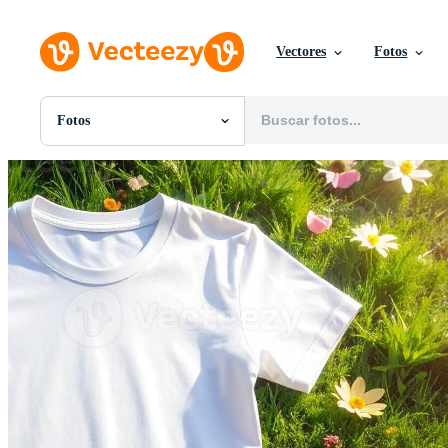
Vectores
Fotos
Fotos
Todas Imágenes
Fotos
PNGs
PSDs
SVGs
Plantillas
Vectores
Videos
Gráficos en Movimiento
Imágenes Editoriales
Eventos Editoriales