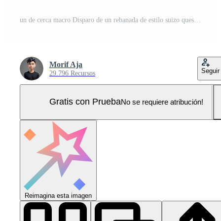
un de cerca macro Disparo de un rebanada de estilo suizo queso, exhibiendo varios tamaños agujeros a través de un liso, amarillo cremoso superficie, iluminado a espectáculo intrincado textura Foto Pro
Morif Aja
Seguir
29.796 Recursos
Gratis con Prueba
No se requiere atribución!
Reimagina esta imagen