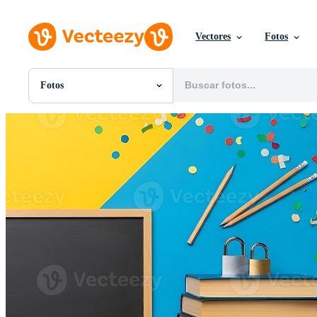
Vectores
Fotos
Fotos
Todas Imágenes
Fotos
PNGs
PSDs
SVGs
Plantillas
Vectores
Videos
Gráficos en Movimiento
Imágenes Editoriales
Eventos Editoriales