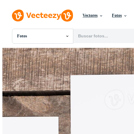
Vectores
Fotos
Fotos
Todas Imágenes
Fotos
PNGs
PSDs
SVGs
Plantillas
Vectores
Videos
Gráficos en Movimiento
Imágenes Editoriales
Eventos Editoriales