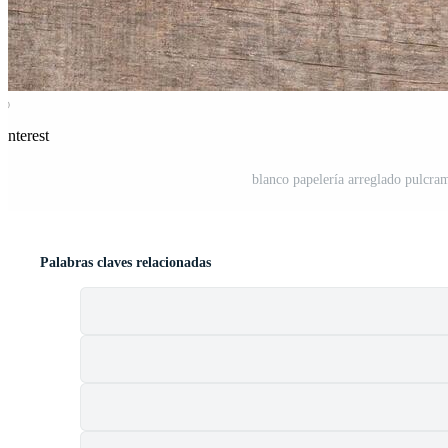
interest
blanco papelería arreglado pulcram
Palabras claves relacionadas