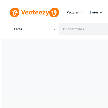
Vectores
Fotos
Fotos
Todas Imágenes
Fotos
PNGs
PSDs
SVGs
Plantillas
Vectores
Videos
Gráficos en Movimiento
Imágenes Editoriales
Eventos Editoriales