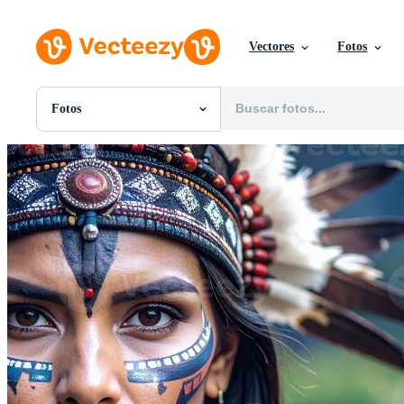
Vectores
Fotos
Fotos
Todas Imágenes
Fotos
PNGs
PSDs
SVGs
Plantillas
Vectores
Videos
Gráficos en Movimiento
Imágenes Editoriales
Eventos Editoriales