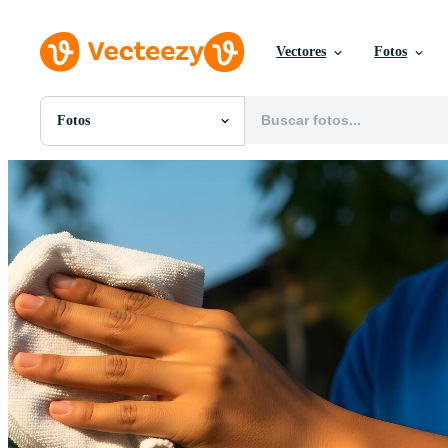
Vectores
Fotos
Fotos
Todas Imágenes
Fotos
PNGs
PSDs
SVGs
Plantillas
Vectores
Videos
Gráficos en Movimiento
Imágenes Editoriales
Eventos Editoriales