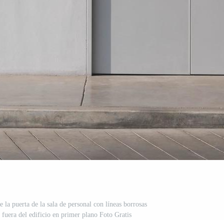
e la puerta de la sala de personal con líneas borrosas
 fuera del edificio en primer plano Foto Gratis