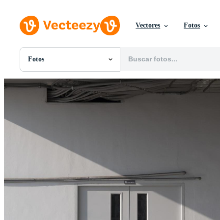
Vectores
Fotos
Fotos
Todas Imágenes
Fotos
PNGs
PSDs
SVGs
Plantillas
Vectores
Videos
Gráficos en Movimiento
Imágenes Editoriales
Eventos Editoriales