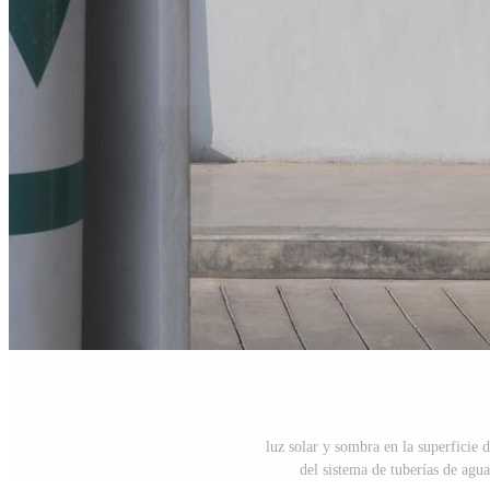
luz solar y sombra en la superficie d
del sistema de tuberías de agua