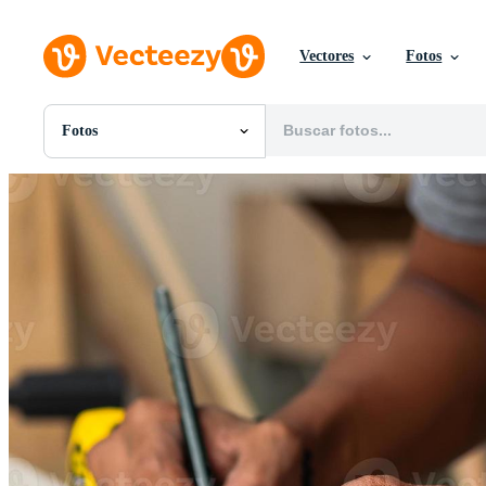
Vectores
Fotos
Fotos
Todas Imágenes
Fotos
PNGs
PSDs
SVGs
Plantillas
Vectores
Videos
Gráficos en Movimiento
Imágenes Editoriales
Eventos Editoriales