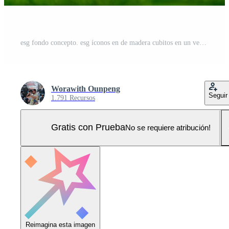
esg fondo concepto. esg íconos en de madera cubitos en un verde fondo.esg ambiental social gobernancia inversión negocio.verde corporativo invierte en ambiental conciencia.carbono crédito.17 Foto Pro
Worawith Ounpeng
Seguir
1.791 Recursos
Gratis con Prueba
No se requiere atribución!
Reimagina esta imagen