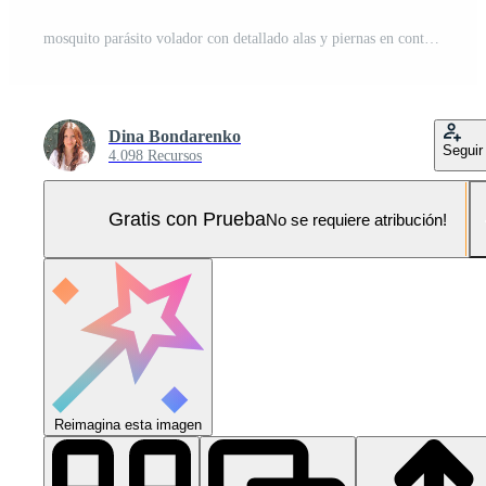
mosquito parásito volador con detallado alas y piernas en contra borroso dorado antecedentes. macro insecto fotografía para parásito control, salud proteccion y enfermedad prevención conceptos. Foto Pro
Dina Bondarenko
Seguir
4.098 Recursos
Gratis con Prueba
No se requiere atribución!
Reimagina esta imagen