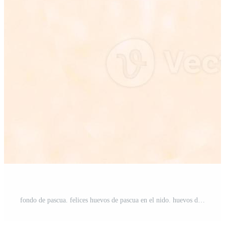
fondo de pascua. felices huevos de pascua en el nido. huevos de Pascua. huevos de pascua multicolores. Pascua de Resurrección. bandera. copie el espacio Foto Pro