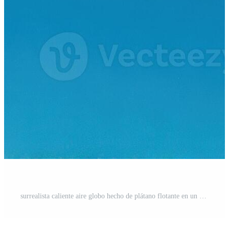
surrealista caliente aire globo hecho de plátano flotante en un claro azul cielo con amplio vacío espacio a el parte superior Foto Pro