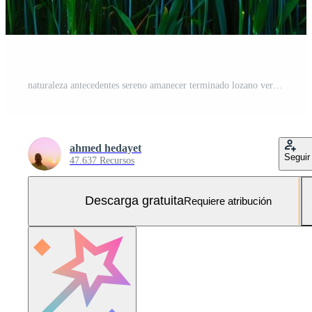
naturaleza antecedentes sereno amanecer terminado lozano verde trigo campo vibrante primavera paisaje Foto Gratis
ahmed hedayet
Seguir
47.637 Recursos
Descarga gratuita
Requiere atribución