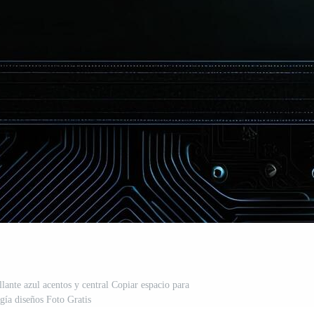
illante azul acentos y central Copiar espacio para
gía diseños Foto Gratis