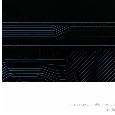
futurista circuito tablero con br
tecnolo