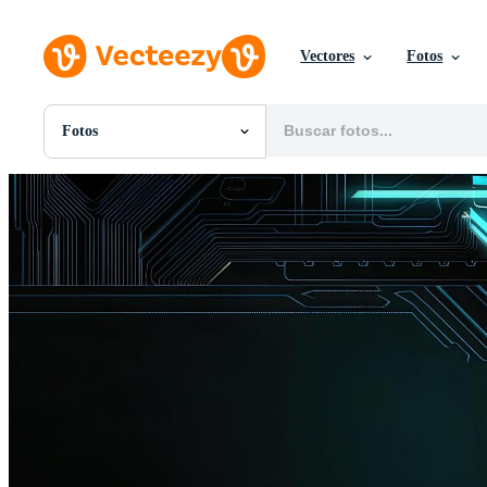
Vectores
Fotos
Fotos
Todas Imágenes
Fotos
PNGs
PSDs
SVGs
Plantillas
Vectores
Videos
Gráficos en Movimiento
Imágenes Editoriales
Eventos Editoriales