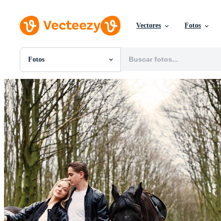
Vectores
Fotos
Fotos
Todas Imágenes
Fotos
PNGs
PSDs
SVGs
Plantillas
Vectores
Videos
Gráficos en Movimiento
Imágenes Editoriales
Eventos Editoriales