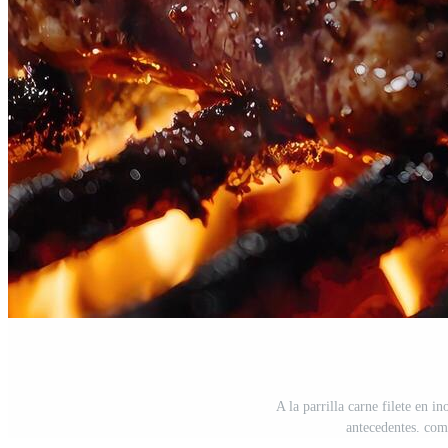
A la parrilla carne filete en i
antecedentes. com