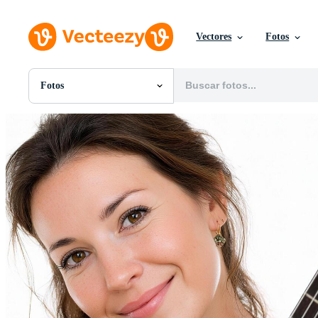
Vectores
Fotos
Fotos
Todas Imágenes
Fotos
PNGs
PSDs
SVGs
Plantillas
Vectores
Videos
Gráficos en Movimiento
Imágenes Editoriales
Eventos Editoriales